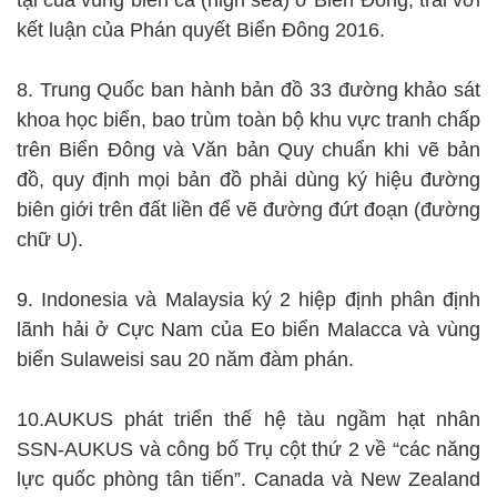
tại của vùng biển cả (high sea) ở Biển Đông, trái với
kết luận của Phán quyết Biển Đông 2016.
8. Trung Quốc ban hành bản đồ 33 đường khảo sát
khoa học biển, bao trùm toàn bộ khu vực tranh chấp
trên Biển Đông và Văn bản Quy chuẩn khi vẽ bản
đồ, quy định mọi bản đồ phải dùng ký hiệu đường
biên giới trên đất liền để vẽ đường đứt đoạn (đường
chữ U).
9. Indonesia và Malaysia ký 2 hiệp định phân định
lãnh hải ở Cực Nam của Eo biển Malacca và vùng
biển Sulaweisi sau 20 năm đàm phán.
10.AUKUS phát triển thế hệ tàu ngầm hạt nhân
SSN-AUKUS và công bố Trụ cột thứ 2 về “các năng
lực quốc phòng tân tiến”. Canada và New Zealand