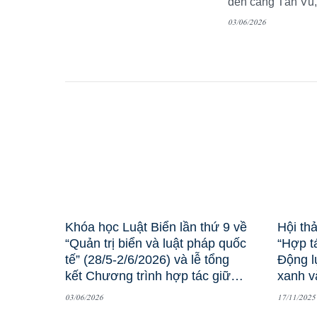
đến cảng Tân Vũ,
03/06/2026
Khóa học Luật Biển lần thứ 9 về
Hội th
“Quản trị biển và luật pháp quốc
“Hợp t
tế” (28/5-2/6/2026) và lễ tổng
Động l
kết Chương trình hợp tác giữa
xanh v
Học viện Ngoại giao và Học viện
03/06/2026
17/11/2025
Clingendael (Hà Lan)