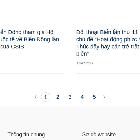
iển Đông tham gia Hội
Đối thoại Biển lần thứ 11
uốc tế về Biển Đông lần
chủ đề “Hoạt động phức 
 của CSIS
Thúc đẩy hay cản trở trật
biển”
12/07/2023
2
3
4
5
1
Thông tin chung
Sơ đồ website