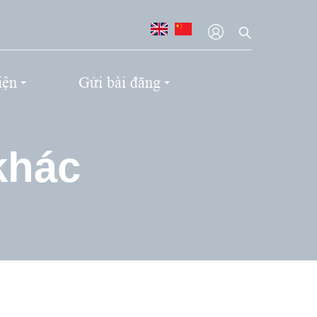
iện
Gửi bài đăng
khác