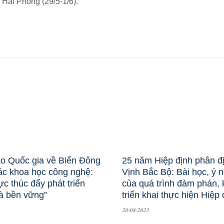
 Hải Phòng (29/5-1/6).
ảo Quốc gia về Biển Đông
25 năm Hiệp định phân đ
ác khoa học công nghệ:
Vịnh Bắc Bộ: Bài học, ý 
ực thúc đẩy phát triển
của quá trình đàm phán, k
à bền vững”
triển khai thực hiện Hiệp 
20/08/2025