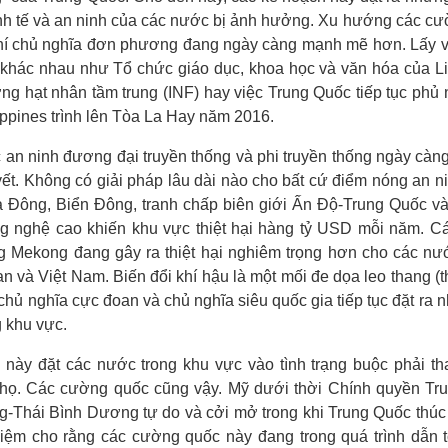
kinh tế và an ninh của các nước bị ảnh hưởng. Xu hướng các cư
í chủ nghĩa đơn phương đang ngày càng mạnh mẽ hơn. Lấy ví 
khác nhau như Tổ chức giáo dục, khoa học và văn hóa của 
ng hạt nhân tầm trung (INF) hay việc Trung Quốc tiếp tục phủ
lippines trình lên Tòa La Hay năm 2016.
c an ninh đương đại truyền thống và phi truyền thống ngày càn
yết. Không có giải pháp lâu dài nào cho bất cứ điểm nóng an 
oa Đông,
Biển Đông,
tranh chấp biên giới Ấn Độ-Trung Quốc và
g nghệ cao khiến khu vực thiệt hại hàng tỷ USD mỗi năm. C
g Mekong đang gây ra thiệt hại nghiêm trọng hơn cho các nướ
n và Việt Nam. Biến đổi khí hậu là một mối đe dọa leo thang (t
 chủ nghĩa cực đoan và chủ nghĩa siêu quốc gia tiếp tục đặt ra
g khu vực.
này đặt các nước trong khu vực vào tình trạng buộc phải tha
 họ. Các cường quốc cũng vậy. Mỹ dưới thời Chính quyền Trum
-Thái Bình Dương tự do và cởi mở trong khi Trung Quốc thúc 
ệm cho rằng các cường quốc này đang trong quá trình dẫn tớ