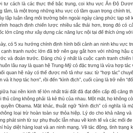
 tư cách là các thực thể bậc trung, coi khu vực Ấn Độ Dươ
tâm, là một trong những khu vực có tầm quan trọng chính trị, k
ày lập luận rằng môi trường bên ngoài ngày càng phức tạp sẽ 
rình hoạch định chiến lược nhiều sắc thái hơn, trong đó có
 lớn cũng như xây dựng các năng lực nội tại để thích ứng với 
này, có 5 xu hướng chính định hình bối cảnh an ninh khu vực tr
, cạnh tranh nước lớn đã trở nên gay gắt hơn với những hậu 
ước và đoán trước. Đáng chú ý nhất là cuộc cạnh tranh chiến
khuôn lâu nay là quan hệ Trung-Mỹ có đặc trưng là vừa hợp tác 
, mối quan hệ này có thể được mô tả như sau: từ “hợp tác” chuy
n và ít hợp tác hơn”, rồi đến “kình địch”, cuối cùng là trở nên “đố
ữa hai nền kinh tế lớn nhất trái đất đã đạt đến cấp độ căng th
i thủ cũng không phải là kẻ thù của nhau. Một mặt, họ không cò
uyền Obama. Mặt khác, thuật ngữ “kình địch” có nghĩa là mặ
không loại trừ hoàn toàn sự thỏa hiệp. Lý do cho khả năng v
ung phát sinh từ sự phụ thuộc lẫn nhau về kinh tế và các mối đ
í hủy diệt hàng loạt và an ninh mạng. Về tác động, tình trạng 