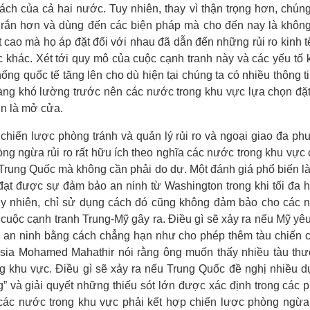
ách của cả hai nước. Tuy nhiên, thay vì thận trọng hơn, chúng
 rắn hơn và dùng đến các biện pháp mà cho đến nay là khôn
 cao mà họ áp đặt đối với nhau đã dẫn đến những rủi ro kinh t
khác. Xét tới quy mô của cuộc cạnh tranh này và các yếu tố
ống quốc tế tăng lên cho dù hiện tại chúng ta có nhiều thông t
càng khó lường trước nên các nước trong khu vực lựa chọn đặ
ơn là mở cửa.
chiến lược phòng tránh và quản lý rủi ro
và ngoại giao đa ph
ng ngừa rủi ro rất hữu ích theo nghĩa các nước trong khu vực 
 Trung Quốc mà không cần phải do dự. Một đánh giá phổ biến là
 đạt được sự đảm bảo an ninh từ Washington trong khi tối đa h
uy nhiên, chỉ sử dụng cách đó cũng không đảm bảo cho các 
o cuộc cạnh tranh Trung-Mỹ gây ra. Điều gì sẽ xảy ra nếu Mỹ y
 an ninh bằng cách chẳng hạn như cho phép thêm tàu chiến 
sia Mohamed Mahathir nói rằng ông muốn thấy nhiều tàu th
rong khu vực. Điều gì sẽ xảy ra nếu Trung Quốc đề nghị nhiều 
 và giải quyết những thiếu sót lớn được xác định trong các
các nước trong khu vực phải kết hợp chiến lược phòng ngừa 