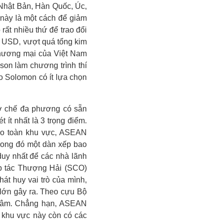
Nhật Bản, Hàn Quốc, Úc,
này là một cách để giảm
rất nhiều thứ để trao đổi
ỷ USD, vượt quá tổng kim
thương mại của Việt Nam
son làm chương trình thí
o Solomon có ít lựa chọn
cơ chế đa phương có sẵn
 ít nhất là 3 trọng điểm.
cho toàn khu vực, ASEAN
trong đó một dàn xếp bao
duy nhất để các nhà lãnh
ợp tác Thượng Hải (SCO)
át huy vai trò của mình,
lớn gây ra. Theo cựu Bộ
 tâm. Chẳng hạn, ASEAN
 khu vực này còn có các