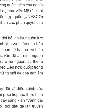
ờng quốc thích chủ nghĩa
dụ như việc Mỹ rút khỏi
Liên hợp quốc (UNESCO)
 nhận các phán quyết của
g đòi hỏi nhiều nguồn lực
ninh khu vực nào như bán
 quan hệ hai bờ eo biển
ác vấn đề an ninh nguồn
c ở hạ nguồn, cụ thể là
heo Liên hợp quốc) trong
 những mối đe dọa nghiêm
y đổi và điều chỉnh các
p sẽ tiếp tục thực hiện
đẩy sáng kiến “Vành đai
i đối đầu đã lan truyền