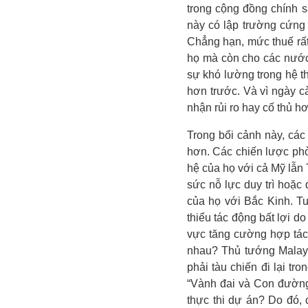
trong cộng đồng chính s
này có lập trường cứng
Chẳng hạn, mức thuế rất
họ mà còn cho các nước 
sự khó lường trong hệ th
hơn trước. Và vì ngày 
nhận rủi ro hay cố thủ h
Trong bối cảnh này, các 
hơn. Các chiến lược phò
hệ của họ với cả Mỹ lẫn
sức nỗ lực duy trì hoặc
của họ với Bắc Kinh. T
thiểu tác động bất lợi d
vực tăng cường hợp tác
nhau? Thủ tướng Malay
phải tàu chiến đi lại t
“Vành đai và Con đường”
thực thi dự án? Do đó, 