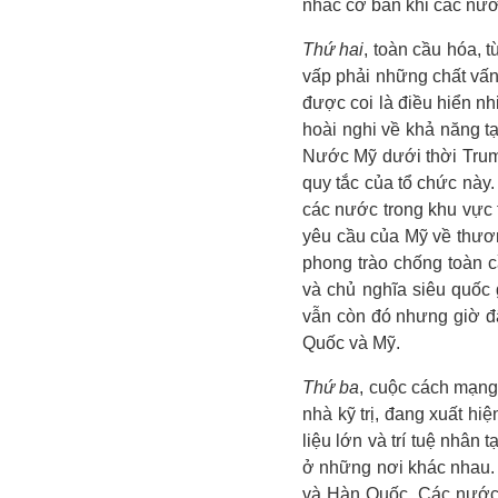
nhắc cơ bản khi các nước
Thứ hai
, toàn cầu hóa, 
vấp phải những chất vấn
được coi là điều hiển n
hoài nghi về khả năng t
Nước Mỹ dưới thời Trump
quy tắc của tổ chức này
các nước trong khu vực
yêu cầu của Mỹ về thươn
phong trào chống toàn c
và chủ nghĩa siêu quốc 
vẫn còn đó nhưng giờ đ
Quốc và Mỹ.
Thứ ba
, cuộc cách mạng 
nhà kỹ trị, đang xuất hi
liệu lớn và trí tuệ nhân
ở những nơi khác nhau. 
và Hàn Quốc. Các nước đ