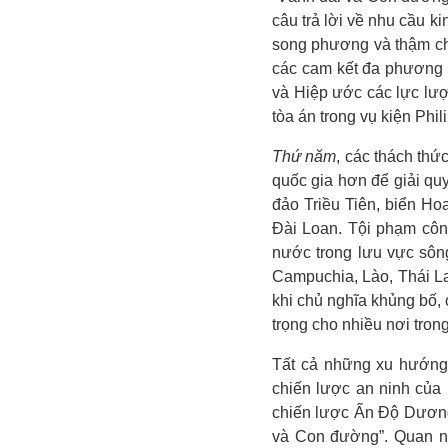
câu trả lời về nhu cầu 
song phương và thậm ch
các cam kết đa phương 
và Hiệp ước các lực lượ
tòa án trong vụ kiện Phi
Thứ năm
, các thách thứ
quốc gia hơn để giải qu
đảo Triều Tiên, biển H
Đài Loan. Tội phạm côn
nước trong lưu vực sôn
Campuchia, Lào, Thái La
khi chủ nghĩa khủng bố,
trọng cho nhiều nơi tron
Tất cả những xu hướng 
chiến lược an ninh của
chiến lược Ấn Độ Dương
và Con đường”. Quan ni