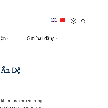
iện
Gửi bài đăng
 Ấn Độ
 khiến các nước trong
rong đó có cả xu hướng