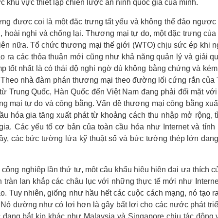
 khu vực thiết lập chiến lược an ninh quốc gia của mình.
từng được coi là một đặc trưng tất yếu và không thể đảo ngược
, hoài nghi và chống lại. Thương mại tự do, một đặc trưng của
hiên nữa. Tổ chức thương mại thế giới (WTO) chịu sức ép khi 
ạo ra các thỏa thuận mới cũng như khả năng quản lý và giải q
 tốt nhất là có thái độ nghi ngờ dù không bằng chứng và kém n
. Theo nhà đàm phán thương mại theo đường lối cứng rắn của T
 từ Trung Quốc, Hàn Quốc đến Việt Nam đang phải đối mặt với
g mại tự do và công bằng. Vấn đề thương mại công bằng xuất
ầu hóa gia tăng xuất phát từ khoảng cách thu nhập mở rộng, tì
gia. Các yếu tố cơ bản của toàn cầu hóa như Internet và tín
ây, các bức tường lửa kỹ thuật số và bức tường thép lớn đan
công nghiệp lần thứ tư, một câu khẩu hiệu hiện đại ưa thích của
ện tràn lan khắp các châu lục với những thực tế mới như Interne
 tạo. Tuy nhiên, giống như hầu hết các cuộc cách mạng, nó tạo 
Nó dường như có lợi hơn là gây bất lợi cho các nước phát tr
ang bắt kịp khác như Malaysia và Singapore chịu tác động v