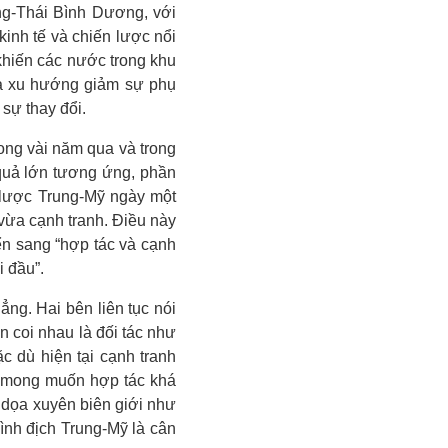
ng-Thái Bình Dương, với
inh tế và chiến lược nổi
khiến các nước trong khu
 cả xu hướng giảm sự phụ
sự thay đổi.
ong vài năm qua và trong
quả lớn tương ứng, phần
 lược Trung-Mỹ ngày một
vừa cạnh tranh. Điều này
ển sang “hợp tác và cạnh
i đầu”.
ẳng. Hai bên liên tục nói
n coi nhau là đối tác như
c dù hiện tại cạnh tranh
à mong muốn hợp tác khá
e dọa xuyên biên giới như
kình địch Trung-Mỹ là cân