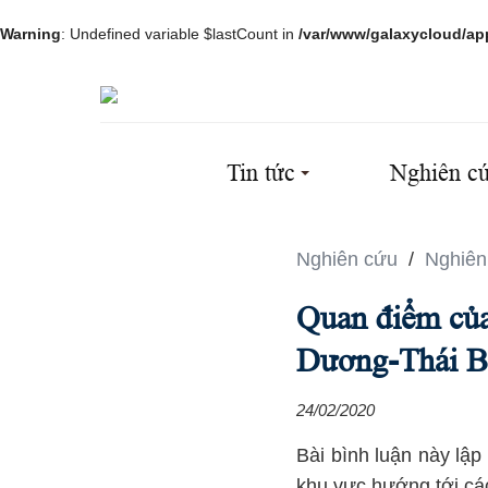
Warning
: Undefined variable $lastCount in
/var/www/galaxycloud/ap
Tin tức
Nghiên c
Nghiên cứu
/
Nghiên
Quan điểm củ
Dương-Thái B
24/02/2020
Bài bình luận này lậ
khu vực hướng tới các