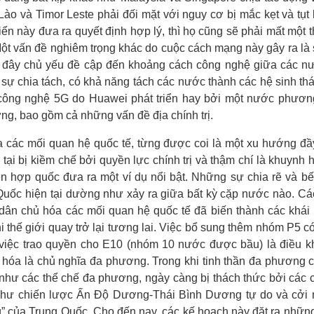
o và Timor Leste phải đối mặt với nguy cơ bị mắc kẹt và tụt l
ển này đưa ra quyết định hợp lý, thì họ cũng sẽ phải mất một t
Một vấn đề nghiêm trọng khác do cuộc cách mạng này gây ra là s
 đây chủ yếu đề cập đến khoảng cách công nghệ giữa các nư
ự chia tách, có khả năng tách các nước thành các hệ sinh thái
ông nghệ 5G do Huawei phát triển hay bởi một nước phương
g, bao gồm cả những vấn đề địa chính trị.
óa các mối quan hệ quốc tế, từng được coi là một xu hướng đ
n tại bị kiềm chế bởi quyền lực chính trị và thậm chí là khuyn
ên hợp quốc đưa ra một ví dụ nổi bật. Những sự chia rẽ và bế
Quốc hiện tại dường như xảy ra giữa bất kỳ cặp nước nào. Cá
ề dân chủ hóa các mối quan hệ quốc tế đã biến thành các khái
i thế giới quay trở lại tương lai. Việc bổ sung thêm nhóm P5 c
iệc trao quyền cho E10 (nhóm 10 nước được bầu) là điều kh
hóa là chủ nghĩa đa phương. Trong khi tinh thần đa phương c
như các thể chế đa phương, ngày càng bị thách thức bởi các
như chiến lược Ấn Độ Dương-Thái Bình Dương tự do và cởi 
 của Trung Quốc. Cho đến nay, các kế hoạch này đặt ra những 