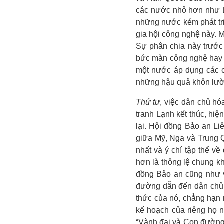
các nước nhỏ hơn như Là
những nước kém phát tri
gia hội công nghệ này. 
Sự phân chia này trước
bức màn công nghệ hay s
một nước áp dụng các c
những hậu quả khôn lườn
Thứ tư
, việc dân chủ h
tranh Lạnh kết thúc, hiệ
lại. Hội đồng Bảo an Li
giữa Mỹ, Nga và Trung 
nhất và ý chí tập thể v
hơn là thông lệ chung kh
đồng Bảo an cũng như v
đường dẫn đến dân chủ 
thức của nó, chẳng hạn 
kế hoạch của riêng họ 
“Vành đai và Con đường”