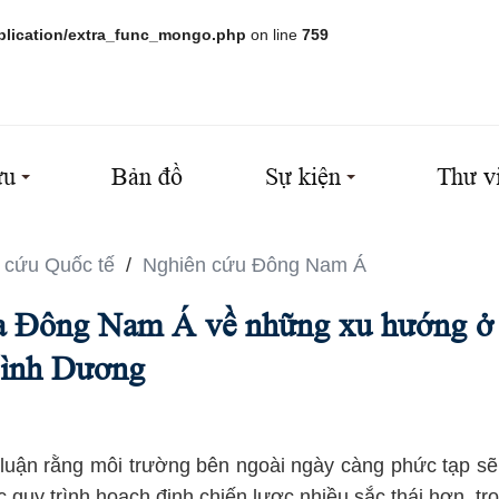
plication/extra_func_mongo.php
on line
759
ứu
Bản đồ
Sự kiện
Thư v
 cứu Quốc tế
/
Nghiên cứu Đông Nam Á
a Đông Nam Á về những xu hướng ở
ình Dương
p luận rằng môi trường bên ngoài ngày càng phức tạp sẽ
 quy trình hoạch định chiến lược nhiều sắc thái hơn, t