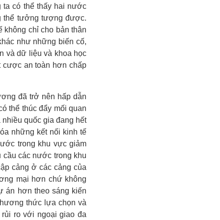
 ta có thể thấy hai nước
g thể tưởng tượng được.
ế không chỉ cho bản thân
 khác như những biến cố,
in và dữ liệu và khoa học
t cược an toàn hơn chấp
ương đã trở nên hấp dẫn
có thể thúc đẩy mối quan
 nhiều quốc gia đang hết
óa những kết nối kinh tế
nước trong khu vực giảm
êu cầu các nước trong khu
cập cảng ở các cảng của
ương mại hơn chứ không
dự án hơn theo sáng kiến
 phương thức lựa chọn và
rủi ro với ngoại giao đa