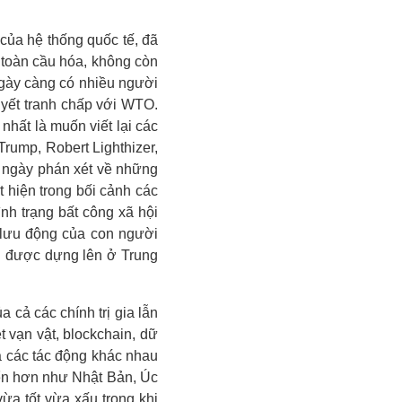
 của hệ thống quốc tế, đã
 toàn cầu hóa, không còn
ngày càng có nhiều người
uyết tranh chấp với WTO.
hất là muốn viết lại các
rump, Robert Lighthizer,
 ngày phán xét về những
 hiện trong bối cảnh các
nh trạng bất công xã hội
h lưu động của con người
g được dựng lên ở Trung
 cả các chính trị gia lẫn
t vạn vật, blockchain, dữ
ra các tác động khác nhau
iển hơn như Nhật Bản,
Úc
ừa tốt vừa xấu trong khi