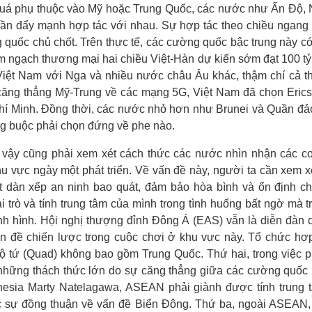
quá phụ thuộc vào Mỹ hoặc Trung Quốc, các nước như Ấn Độ, 
cần đẩy mạnh hợp tác với nhau. Sự hợp tác theo chiều ngang 
quốc chủ chốt. Trên thực tế, các cường quốc bậc trung này có 
m ngạch thương mại hai chiều Việt-Hàn dự kiến sớm đạt 100 t
iệt Nam với Nga và nhiều nước châu Âu khác, thậm chí cả 
căng thẳng Mỹ-Trung về các mạng 5G, Việt Nam đã chọn Erics
hí Minh. Đồng thời, các nước nhỏ hơn như Brunei và Quần đả
g buộc phải chọn đứng về phe nào.
 vậy cũng phải xem xét cách thức các nước nhìn nhận các 
hu vực ngày một phát triển. Về vấn đề này, người ta cần xem xét
ột dàn xếp an ninh bao quát, đảm bảo hòa bình và ổn định 
trò và tính trung tâm của mình trong tình huống bất ngờ mà 
nh hình. Hội nghị thượng đỉnh Đông Á (E
AS
) vẫn là diễn đàn 
ấn đề chiến lược trong cuộc chơi ở khu vực này. Tổ chức h
ộ tứ (Quad) không bao gồm Trung Quốc. Thứ hai, trong việc ph
những thách thức lớn do sự căng thẳng giữa các cường quốc 
nesia Marty Natelagawa, ASEAN phải giành được tính trung
c sự đồng thuận về vấn đề
B
iển Đông. Thứ ba, ngoài ASEAN,