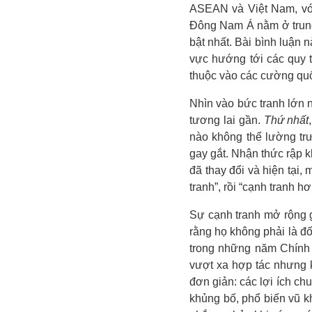
ASEAN và Việt Nam, với
Đông Nam Á nằm ở trung 
bật nhất. Bài
bình
luận n
vực hướng tới các quy t
thuộc vào các cường quốc
Nhìn vào bức tranh lớn 
tương lai gần.
Thứ nhất
nào không thể lường tr
gay gắt. Nhận thức rập 
đã thay đổi và hiện tại
tranh”, rồi “cạnh tranh hơ
Sự cạnh tranh mở rộng gi
rằng họ không phải là đố
trong những năm Chính q
vượt xa hợp tác nhưng 
đơn giản: các lợi ích ch
khủng bố, phổ biến vũ kh