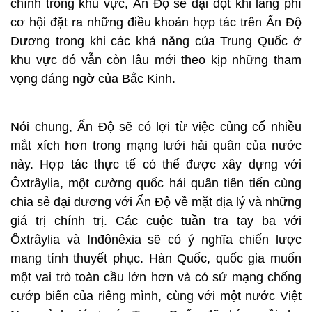
chính trong khu vực, Ấn Độ sẽ dại dột khi lãng phí
cơ hội đặt ra những điều khoản hợp tác trên Ấn Độ
Dương trong khi các khả năng của Trung Quốc ở
khu vực đó vẫn còn lâu mới theo kịp những tham
vọng đáng ngờ của Bắc Kinh.
Nói chung, Ấn Độ sẽ có lợi từ việc củng cố nhiều
mắt xích hơn trong mạng lưới hải quân của nước
này. Hợp tác thực tế có thể được xây dựng với
Ôxtrâylia, một cường quốc hải quân tiên tiến cùng
chia sẻ đại dương với Ấn Độ về mặt địa lý và những
giá trị chính trị. Các cuộc tuần tra tay ba với
Ôxtrâylia và Inđônêxia sẽ có ý nghĩa chiến lược
mang tính thuyết phục. Hàn Quốc, quốc gia muốn
một vai trò toàn cầu lớn hơn và có sứ mạng chống
cướp biển của riêng mình, cùng với một nước Việt