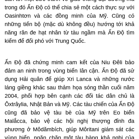
trong đó Ấn Độ có thể chia sẻ một cách thực sự với
Oasinhtơn và các đồng minh của Mỹ. Cũng có
những tiến bộ (mặc dù không đều) hướng tới khả
năng răn đe hạt nhân từ tàu ngầm mà Ấn Độ tìm
kiếm để đối phó với Trung Quốc.
Ấn Độ đã chứng minh cam kết của Niu Đêli bảo
đảm an ninh trong vùng biển lân cận. Ấn Độ đã sử
dụng Hải quân để giúp Xri Lanca và những nước
láng giềng khác sau thảm họa sóng thần cuối năm
2004, phối hợp bên cạnh các đối tác dân chủ là
Ôxtrâylia, Nhật Bản và Mỹ. Các tàu chiến của Ấn Độ
cũng đã bảo vệ tàu bè của Mỹ trên Eo biển
Malắcca, bảo vệ các hội nghị thượng đỉnh đa
phương ở Môdămbích, giúp Môritani giám sát các
vùng biển, ngăn chặn một tàu hàng khả nghi của