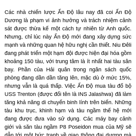
Các nhà chiến lược Ấn Độ lâu nay đã coi Ấn Độ
Dương là phạm vi ảnh hưởng và trách nhiệm cảnh
sát được thừa kế một cách tự nhiên từ Anh quốc.
Nhưng, chỉ lúc này Ấn Độ mới đang xây dựng sức
mạnh và những quan hệ hữu nghị cần thiết. Niu Đêli
đang phát triển một hạm đội được hiện đại hóa gồm
khoảng 150 tàu, với trung tâm là ít nhất hai tàu sân
bay. Phần của Hải quân trong ngân sách quốc
phòng đang dần dần tăng lên, mặc dù ở mức 15%,
nhưng vẫn là quá thấp. Việc Ấn Độ mua tàu đổ bộ
USS Trenton (được đổi tên là INS Jalashwa) đã làm
tăng khả năng di chuyển binh lính trên biển. Những
tàu khu trục, khinh hạm và tàu ngầm thế hệ mới
đang được đưa vào sử dụng. Các máy bay cảnh
giới và săn tàu ngầm P8 Poseidon mua của Mỹ sẽ
dẫn tới một bức tranh về giao thông đại dương mà