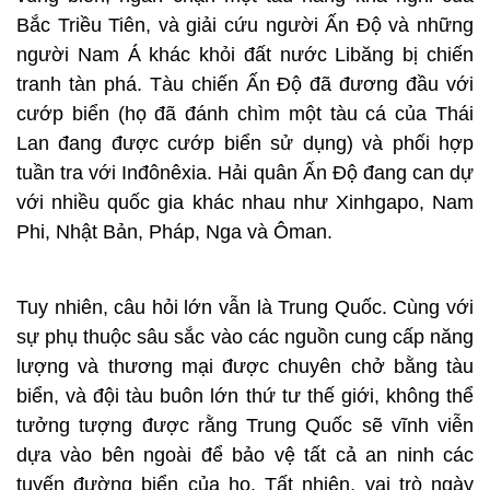
Bắc Triều Tiên, và giải cứu người Ấn Độ và những
người Nam Á khác khỏi đất nước Libăng bị chiến
tranh tàn phá. Tàu chiến Ấn Độ đã đương đầu với
cướp biển (họ đã đánh chìm một tàu cá của Thái
Lan đang được cướp biển sử dụng) và phối hợp
tuần tra với Inđônêxia. Hải quân Ấn Độ đang can dự
với nhiều quốc gia khác nhau như Xinhgapo, Nam
Phi, Nhật Bản, Pháp, Nga và Ôman.
Tuy nhiên, câu hỏi lớn vẫn là Trung Quốc. Cùng với
sự phụ thuộc sâu sắc vào các nguồn cung cấp năng
lượng và thương mại được chuyên chở bằng tàu
biển, và đội tàu buôn lớn thứ tư thế giới, không thể
tưởng tượng được rằng Trung Quốc sẽ vĩnh viễn
dựa vào bên ngoài để bảo vệ tất cả an ninh các
tuyến đường biển của họ. Tất nhiên, vai trò ngày