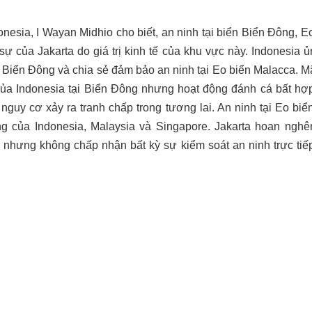
esia, I Wayan Midhio cho biết, an ninh tại biển Biển Đông, Eo
sự của Jakarta do giá trị kinh tế của khu vực này.
Indonesia
ủn
ển Biển Đông và chia sẻ đảm bảo an ninh tại Eo biển Malacca. M
của
Indonesia
tại Biển Đông nhưng hoạt động đánh cá bất hợ
 nguy cơ xảy ra tranh chấp trong tương lai. An ninh tại Eo b
ng của
Indonesia
,
Malaysia
và
Singapore
.
Jakarta
hoan nghên
y nhưng không chấp nhận bất kỳ sự kiểm soát an ninh trực tiếp