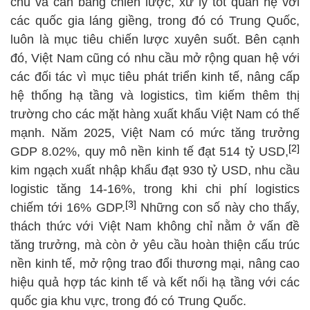
chủ và cân bằng chiến lược, xử lý tốt quan hệ với
các quốc gia láng giềng, trong đó có Trung Quốc,
luôn là mục tiêu chiến lược xuyên suốt. Bên cạnh
đó, Việt Nam cũng có nhu cầu mở rộng quan hệ với
các đối tác vì mục tiêu phát triển kinh tế, nâng cấp
hệ thống hạ tầng và logistics, tìm kiếm thêm thị
trường cho các mặt hàng xuất khẩu Việt Nam có thế
mạnh. Năm 2025, Việt Nam có mức tăng trưởng
[2]
GDP 8.02%, quy mô nền kinh tế đạt 514 tỷ USD,
kim ngạch xuất nhập khẩu đạt 930 tỷ USD, nhu cầu
logistic tăng 14-16%, trong khi chi phí logistics
[3]
chiếm tới 16% GDP.
Những con số này cho thấy,
thách thức với Việt Nam không chỉ nằm ở vấn đề
tăng trưởng, mà còn ở yêu cầu hoàn thiện cấu trúc
nền kinh tế, mở rộng trao đổi thương mại, nâng cao
hiệu quả hợp tác kinh tế và kết nối hạ tầng với các
quốc gia khu vực, trong đó có Trung Quốc.