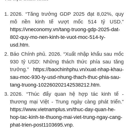
2026. “Tăng trưởng GDP 2025 đạt 8,02%, quy
mô nền kinh tế vượt mốc 514 tỷ USD.”
https://vneconomy.vn/tang-truong-gdp-2025-dat-
802-quy-mo-nen-kinh-te-vuot-moc-514-ty-
usd.htm
.
Báo Chính phủ. 2026. “Xuất nhập khẩu sau mốc
930 tỷ USD: Những thách thức phía sau tăng
trưởng.”
https://baochinhphu.vn/xuat-nhap-khau-
sau-moc-930-ty-usd-nhung-thach-thuc-phia-sau-
tang-truong-102260202142538212.htm
.
2026. “Thúc đẩy quan hệ hợp tác kinh tế -
thương mại Việt - Trung ngày càng phát triển.”
https://www.vietnamplus.vn/thuc-day-quan-he-
hop-tac-kinh-te-thuong-mai-viet-trung-ngay-cang-
phat-trien-post1103695.vnp
.