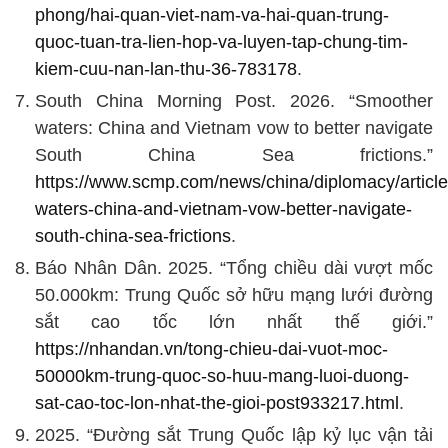
phong/hai-quan-viet-nam-va-hai-quan-trung-
quoc-tuan-tra-lien-hop-va-luyen-tap-chung-tim-
kiem-cuu-nan-lan-thu-36-783178
.
South China Morning Post. 2026. “Smoother
waters: China and Vietnam vow to better navigate
South China Sea frictions.”
https://www.scmp.com/news/china/diplomacy/articl
waters-china-and-vietnam-vow-better-navigate-
south-china-sea-frictions
.
Báo Nhân Dân. 2025. “Tổng chiều dài vượt mốc
50.000km: Trung Quốc sở hữu mạng lưới đường
sắt cao tốc lớn nhất thế giới.”
https://nhandan.vn/tong-chieu-dai-vuot-moc-
50000km-trung-quoc-so-huu-mang-luoi-duong-
sat-cao-toc-lon-nhat-the-gioi-post933217.html
.
2025. “Đường sắt Trung Quốc lập kỷ lục vận tải