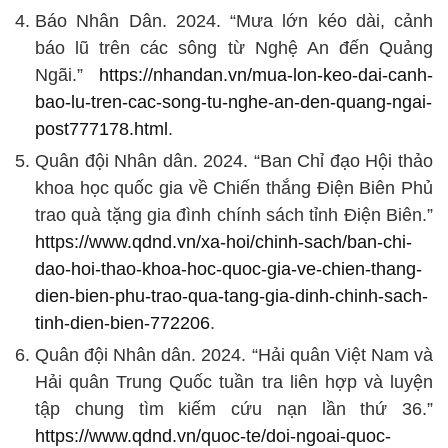
Báo Nhân Dân. 2024. “Mưa lớn kéo dài, cảnh
báo lũ trên các sông từ Nghệ An đến Quảng
Ngãi.”
https://nhandan.vn/mua-lon-keo-dai-canh-
bao-lu-tren-cac-song-tu-nghe-an-den-quang-ngai-
post777178.html
.
Quân đội Nhân dân. 2024. “Ban Chỉ đạo Hội thảo
khoa học quốc gia về Chiến thắng Điện Biên Phủ
trao quà tặng gia đình chính sách tỉnh Điện Biên.”
https://www.qdnd.vn/xa-hoi/chinh-sach/ban-chi-
dao-hoi-thao-khoa-hoc-quoc-gia-ve-chien-thang-
dien-bien-phu-trao-qua-tang-gia-dinh-chinh-sach-
tinh-dien-bien-772206
.
Quân đội Nhân dân. 2024. “Hải quân Việt Nam và
Hải quân Trung Quốc tuần tra liên hợp và luyện
tập chung tìm kiếm cứu nạn lần thứ 36.”
https://www.qdnd.vn/quoc-te/doi-ngoai-quoc-