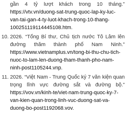
gần 4 tỷ lượt khách trong 10 tháng.”
https://vtv.vn/duong-sat-trung-quoc-lap-ky-luc-
van-tai-gan-4-ty-luot-khach-trong-10-thang-
100251119114445108.htm
.
2026. “Tổng Bí thư, Chủ tịch nước Tô Lâm lên
đường thăm thành phố Nam Ninh.”
https://www.vietnamplus.vn/tong-bi-thu-chu-tich-
nuoc-to-lam-len-duong-tham-thanh-pho-nam-
ninh-post1105244.vnp
.
2026. “Việt Nam - Trung Quốc ký 7 văn kiện quan
trọng lĩnh vực đường sắt và đường bộ.”
https://vov.vn/kinh-te/viet-nam-trung-quoc-ky-7-
van-kien-quan-trong-linh-vuc-duong-sat-va-
duong-bo-post1192068.vov
.