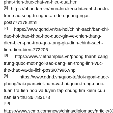
phat-trien-thuc-chat-va-hieu-qua.html
[6]
https://nhandan.vn/mua-lon-keo-dai-canh-bao-lu-
tren-cac-song-tu-nghe-an-den-quang-ngai-
post777178.html
[7]
https://www.qdnd.vn/xa-hoi/chinh-sach/ban-chi-
dao-hoi-thao-khoa-hoc-quoc-gia-ve-chien-thang-
dien-bien-phu-trao-qua-tang-gia-dinh-chinh-sach-
tinh-dien-bien-772206
[8]
https://www.vietnamplus.vn/phong-thanh-cang-
trung-quoc-mot-ngoi-sao-dang-len-trong-linh-vuc-
the-thao-va-du-lich-post907996.vnp
[9]
https://www.qdnd.vn/quoc-te/doi-ngoai-quoc-
phong/hai-quan-viet-nam-va-hai-quan-trung-quoc-
tuan-tra-lien-hop-va-luyen-tap-chung-tim-kiem-cuu-
nan-lan-thu-36-783178
[10]
https://www.scmp.com/news/china/diplomacy/article/