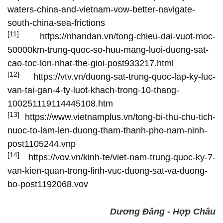
waters-china-and-vietnam-vow-better-navigate-
south-china-sea-frictions
[11]
https://nhandan.vn/tong-chieu-dai-vuot-moc-
50000km-trung-quoc-so-huu-mang-luoi-duong-sat-
cao-toc-lon-nhat-the-gioi-post933217.html
[12]
https://vtv.vn/duong-sat-trung-quoc-lap-ky-luc-
van-tai-gan-4-ty-luot-khach-trong-10-thang-
100251119114445108.htm
[13]
https://www.vietnamplus.vn/tong-bi-thu-chu-tich-
nuoc-to-lam-len-duong-tham-thanh-pho-nam-ninh-
post1105244.vnp
[14]
https://vov.vn/kinh-te/viet-nam-trung-quoc-ky-7-
van-kien-quan-trong-linh-vuc-duong-sat-va-duong-
bo-post1192068.vov
Dương Đăng - Hợp Châu