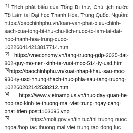
[1]
Trích phát biểu của Tổng Bí thư, Chủ tịch nước
Tô Lâm tại Đại học Thanh Hoa, Trung Quốc. Nguồn:
https://baochinhphu.vn/toan-van-phat-bieu-chinh-
sach-cua-tong-bi-thu-chu-tich-nuoc-to-lam-tai-dai-
hoc-thanh-hoa-trung-quoc-
102260414213817714.htm
[2]
https://vneconomy.vn/tang-truong-gdp-2025-dat-
802-quy-mo-nen-kinh-te-vuot-moc-514-ty-usd.htm
[3]
https://baochinhphu.vn/xuat-nhap-khau-sau-moc-
930-ty-usd-nhung-thach-thuc-phia-sau-tang-truong-
102260202142538212.htm
[4]
https://www.vietnamplus.vn/thuc-day-quan-he-
hop-tac-kinh-te-thuong-mai-viet-trung-ngay-cang-
phat-trien-post1103695.vnp
[5]
https://moit.gov.vn/tin-tuc/thi-truong-nuoc-
ngoai/hop-tac-thuong-mai-viet-trung-tao-dong-luc-