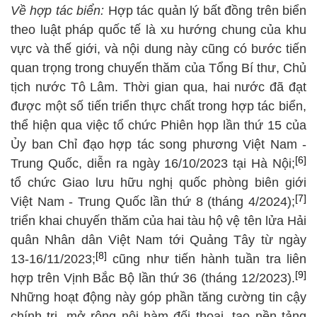
Về hợp tác biển:
Hợp tác quản lý bất đồng trên biển
theo luật pháp quốc tế là xu hướng chung của khu
vực và thế giới, và nội dung này cũng có bước tiến
quan trọng trong chuyến thăm của Tổng Bí thư, Chủ
tịch nước Tô Lâm. Thời gian qua, hai nước đã đạt
được một số tiến triển thực chất trong hợp tác biển,
thể hiện qua việc tổ chức Phiên họp lần thứ 15 của
Ủy ban Chỉ đạo hợp tác song phương Việt Nam -
[6]
Trung Quốc, diễn ra ngày 16/10/2023 tại Hà Nội;
tổ chức Giao lưu hữu nghị quốc phòng biên giới
[7]
Việt Nam - Trung Quốc lần thứ 8 (tháng 4/2024);
triển khai chuyến thăm của hai tàu hộ vệ tên lửa Hải
quân Nhân dân Việt Nam tới Quảng Tây từ ngày
[8]
13-16/11/2023;
cũng như tiến hành tuần tra liên
[9]
hợp trên Vịnh Bắc Bộ lần thứ 36 (tháng 12/2023).
Những hoạt động này góp phần tăng cường tin cậy
chính trị, mở rộng nội hàm đối thoại, tạo nền tảng